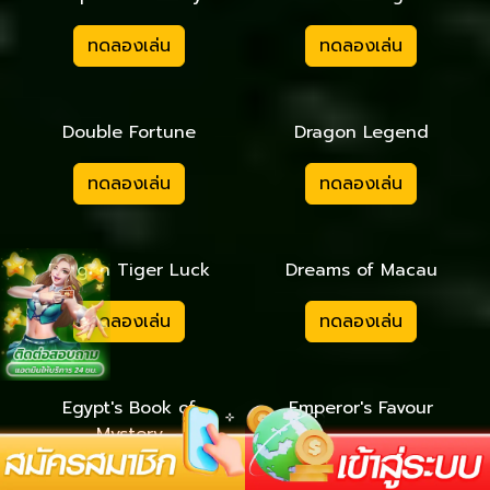
ทดลองเล่น
ทดลองเล่น
Double Fortune
Dragon Legend
ทดลองเล่น
ทดลองเล่น
Dragon Tiger Luck
Dreams of Macau
ทดลองเล่น
ทดลองเล่น
Egypt's Book of
Emperor's Favour
Mystery
ทดลองเล่น
ทดลองเล่น