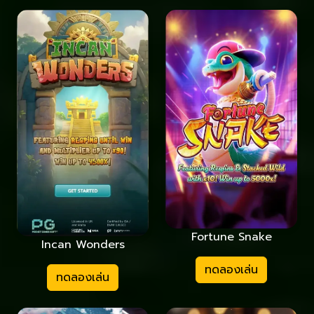
Fortune Snake
Incan Wonders
ทดลองเล่น
ทดลองเล่น