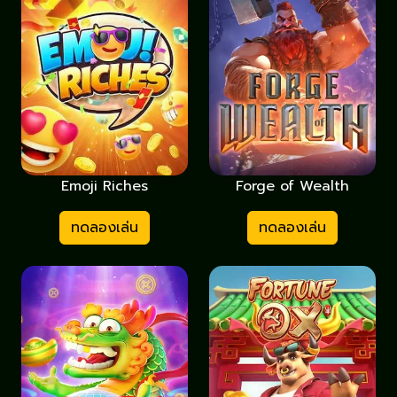
Emoji Riches
Forge of Wealth
ทดลองเล่น
ทดลองเล่น