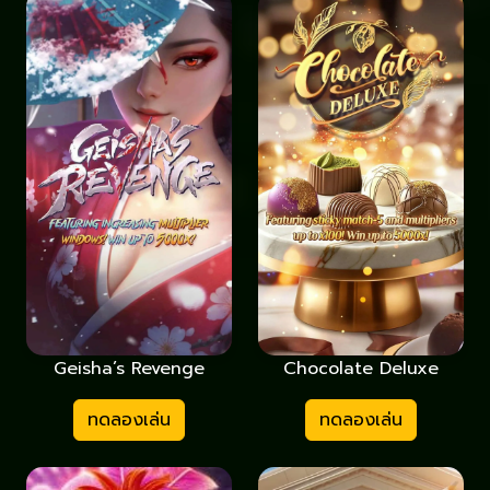
Geisha’s Revenge
Chocolate Deluxe
ทดลองเล่น
ทดลองเล่น