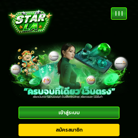
| | |
เข้าสู่ระบบ
สมัครสมาชิก