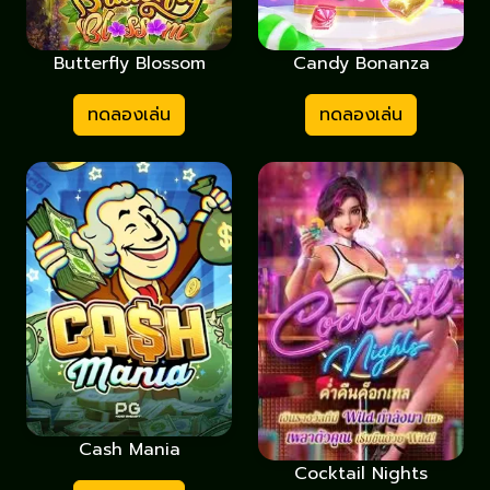
Butterfly Blossom
Candy Bonanza
ทดลองเล่น
ทดลองเล่น
Cash Mania
Cocktail Nights