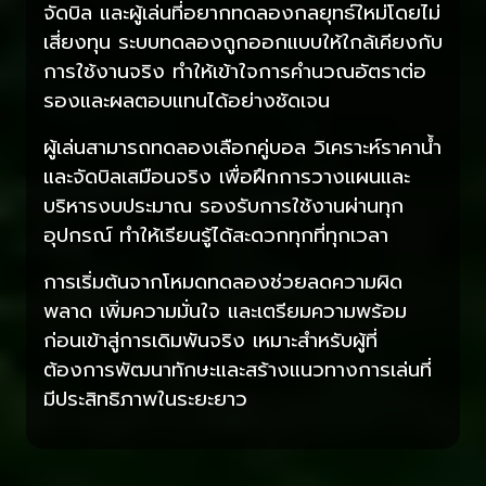
จัดบิล และผู้เล่นที่อยากทดลองกลยุทธ์ใหม่โดยไม่
เสี่ยงทุน ระบบทดลองถูกออกแบบให้ใกล้เคียงกับ
การใช้งานจริง ทำให้เข้าใจการคำนวณอัตราต่อ
รองและผลตอบแทนได้อย่างชัดเจน
ผู้เล่นสามารถทดลองเลือกคู่บอล วิเคราะห์ราคาน้ำ
และจัดบิลเสมือนจริง เพื่อฝึกการวางแผนและ
บริหารงบประมาณ รองรับการใช้งานผ่านทุก
อุปกรณ์ ทำให้เรียนรู้ได้สะดวกทุกที่ทุกเวลา
การเริ่มต้นจากโหมดทดลองช่วยลดความผิด
พลาด เพิ่มความมั่นใจ และเตรียมความพร้อม
ก่อนเข้าสู่การเดิมพันจริง เหมาะสำหรับผู้ที่
ต้องการพัฒนาทักษะและสร้างแนวทางการเล่นที่
มีประสิทธิภาพในระยะยาว