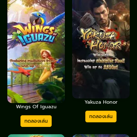
Yakuza Honor
Wings Of Iguazu
ทดลองเล่น
ทดลองเล่น