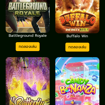
Battleground Royale
Buffalo Win
ทดลองเล่น
ทดลองเล่น