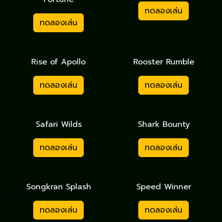
ทดลองเล่น
ทดลองเล่น
Rise of Apollo
Rooster Rumble
ทดลองเล่น
ทดลองเล่น
Safari Wilds
Shark Bounty
ทดลองเล่น
ทดลองเล่น
Songkran Splash
Speed Winner
ทดลองเล่น
ทดลองเล่น