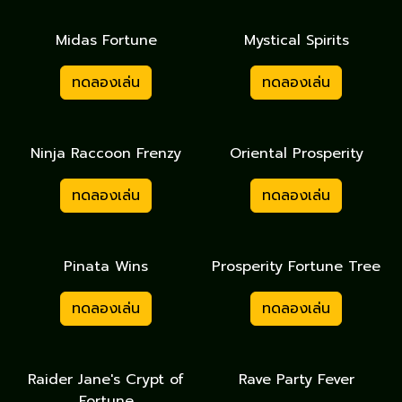
Midas Fortune
Mystical Spirits
ทดลองเล่น
ทดลองเล่น
Ninja Raccoon Frenzy
Oriental Prosperity
ทดลองเล่น
ทดลองเล่น
Pinata Wins
Prosperity Fortune Tree
ทดลองเล่น
ทดลองเล่น
Raider Jane's Crypt of
Rave Party Fever
Fortune