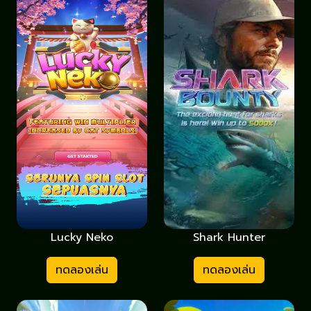
Lucky Neko
Shark Hunter
ทดลองเล่น
ทดลองเล่น