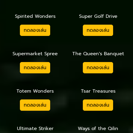
Spirited Wonders
Super Golf Drive
ทดลองเล่น
ทดลองเล่น
Supermarket Spree
The Queen's Banquet
ทดลองเล่น
ทดลองเล่น
Totem Wonders
Tsar Treasures
ทดลองเล่น
ทดลองเล่น
Ultimate Striker
Ways of the Qilin