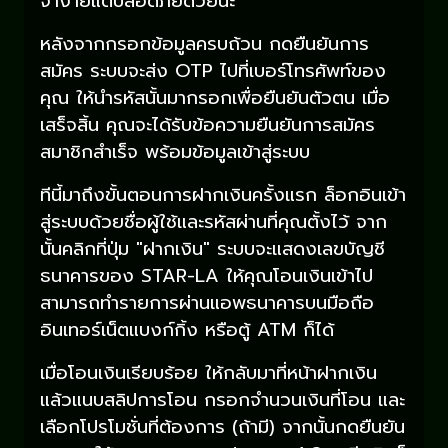
จำง่ายแต่ปลอดภัยด้วยนะ
หลังจากกรอกข้อมูลครบถ้วน กดยืนยันการ
สมัคร ระบบจะส่ง OTP ไปที่เบอร์โทรศัพท์ของ
คุณ ให้นำรหัสนั้นมากรอกเพื่อยืนยันตัวตน เมื่อ
เสร็จสิ้น คุณจะได้รับข้อความยืนยันการสมัคร
สมาชิกสำเร็จ พร้อมข้อมูลเข้าสู่ระบบ
ทีนี้มาถึงขั้นตอนการฝากเงินครั้งแรก ล็อกอินเข้า
สู่ระบบด้วยชื่อผู้ใช้และรหัสผ่านที่คุณตั้งไว้ จาก
นั้นคลิกที่ปุ่ม "ฝากเงิน" ระบบจะแสดงเลขบัญชี
ธนาคารของ STAR-LA ให้คุณโอนเงินเข้าไป
สามารถทำรายการผ่านแอพธนาคารบนมือถือ
อินเทอร์เน็ตแบงก์กิ้ง หรือตู้ ATM ก็ได้
เมื่อโอนเงินเรียบร้อย ให้กลับมาที่หน้าฝากเงิน
แล้วแนบสลิปการโอน กรอกจำนวนเงินที่โอน และ
เลือกโปรโมชั่นที่ต้องการ (ถ้ามี) จากนั้นกดยืนยัน