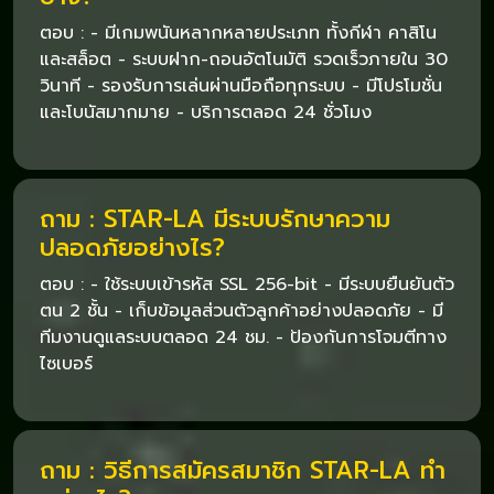
ตอบ : - มีเกมพนันหลากหลายประเภท ทั้งกีฬา คาสิโน
และสล็อต - ระบบฝาก-ถอนอัตโนมัติ รวดเร็วภายใน 30
วินาที - รองรับการเล่นผ่านมือถือทุกระบบ - มีโปรโมชั่น
และโบนัสมากมาย - บริการตลอด 24 ชั่วโมง
ถาม : STAR-LA มีระบบรักษาความ
ปลอดภัยอย่างไร?
ตอบ : - ใช้ระบบเข้ารหัส SSL 256-bit - มีระบบยืนยันตัว
ตน 2 ชั้น - เก็บข้อมูลส่วนตัวลูกค้าอย่างปลอดภัย - มี
ทีมงานดูแลระบบตลอด 24 ชม. - ป้องกันการโจมตีทาง
ไซเบอร์
ถาม : วิธีการสมัครสมาชิก STAR-LA ทำ