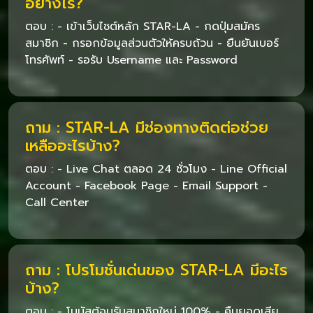
อย่างไร?
ตอบ : - เข้าเว็บไซต์หลัก STAR-LA - กดปุ่มสมัคร
สมาชิก - กรอกข้อมูลส่วนตัวให้ครบถ้วน - ยืนยันเบอร์
โทรศัพท์ - รอรับ Username และ Password
ถาม : STAR-LA มีช่องทางติดต่อช่วย
เหลืออะไรบ้าง?
ตอบ : - Live Chat ตลอด 24 ชั่วโมง - Line Official
Account - Facebook Page - Email Support -
Call Center
ถาม : โปรโมชั่นเด่นของ STAR-LA มีอะไร
บ้าง?
ตอบ : - โบนัสต้อนรับสมาชิกใหม่ 100% - คืนยอดเสีย