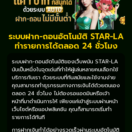
ระบบฝาก-ถอนอัตโนมัติ STAR-LA
ทำรายการได้ตลอด 24 ชั่วโมง
ระบบฝาก-ถอนอัตโนมัติของเว็บพนัน STAR-LA
นับเป็นหนึ่งในจุดเด่นที่ทำให้ผู้เล่นหลายคนเลือกใช้
บริการกับเรา ด้วยระบบที่ทันสมัยและใช้งานง่าย
คุณสามารถทำธุรกรรมทางการเงินได้ด้วยตนเอง
ตลอด 24 ชั่วโมง ไม่ต้องรอแอดมินหรือเจ้า
หน้าที่มาดำเนินการให้ เพียงแค่เข้าสู่ระบบผ่านหน้า
เว็บไซต์หรือแอปพลิเคชัน คุณก็สามารถเริ่มทำ
รายการได้ทันที
การฝากเงินทำได้อย่างรวดเร็วผ่านระบบอัตโนมัติ