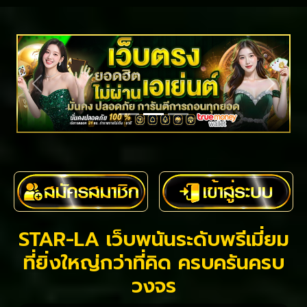
Previous
Next
STAR-LA เว็บพนันระดับพรีเมี่ยม
ที่ยิ่งใหญ่กว่าที่คิด ครบครันครบ
วงจร